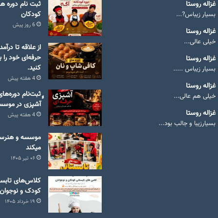
غزاله روستا
ثبت نام دوره ها
کودکان
بسیار زیباس?...
6 روز پیش
غزاله روستا
خیلی عالی...
از علاقه تا درآم
حرفه‌ای خود را با
غزاله روستا
کنید.
بسیار زیباس .....
4 هفته پیش
غزاله روستا
ٍٍثبت‌نام دوره‌
خیلی هم عالی...
آشپزی در موسسه
غزاله روستا
4 هفته پیش
بسیارزیبا و جالب بود...
موسسه و هنرستا
میکند
۰۶ تیر ۱۴۰۵
کلاس‌های تابست
سران
کودک و نوجوان
۱۹ خرداد ۱۴۰۵