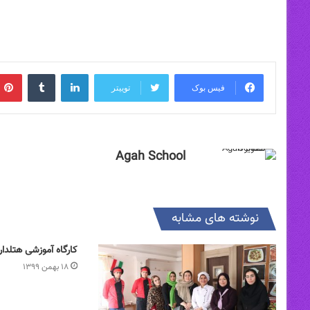
لینکدین
‫تامبلر
فیس بوک
توییتر
Agah School
نوشته های مشابه
کارگاه آموزشی هتلدار
۱۸ بهمن ۱۳۹۹