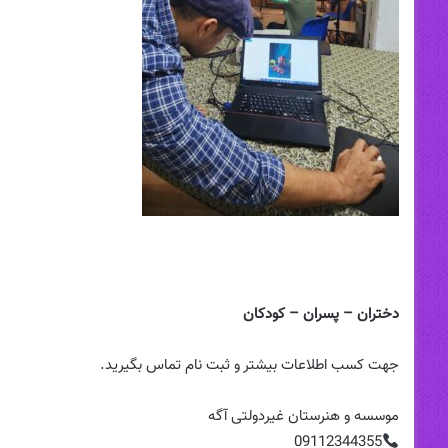
کارگاه
آموزشی
مدیریت
دختران – پسران – کودکان
رستوران
جهت کسب اطلاعات بیشتر و ثبت نام تماس بگیرید.
موسسه و هنرستان غیردولتی آگه
۲۴ مرداد ۱۴۰۳
ن
کارگاه آموزشی مدیریت رستوران
09112344355