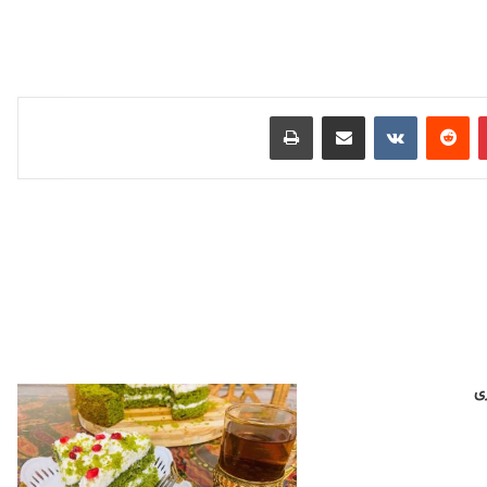
‫پین‌ترست
‫رددیت
‫VKontakte
اشتراک گذاری از طریق ایمیل
چاپ
ی