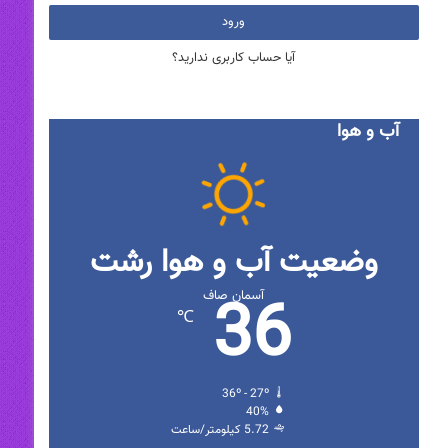
ورود
آیا حساب کاربری ندارید؟
آب و هوا
وضعیت آب و هوا رشت
36
آسمان صاف
℃
36º - 27º
40%
5.72 کیلومتر/ساعت