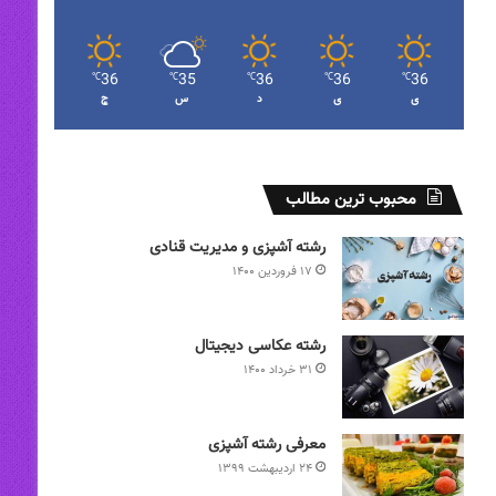
36
35
36
36
36
℃
℃
℃
℃
℃
ی
ی
د
س
چ
محبوب ترین مطالب
رشته آشپزی و مدیریت قنادی
۱۷ فروردین ۱۴۰۰
رشته عکاسی دیجیتال
۳۱ خرداد ۱۴۰۰
معرفی رشته آشپزی
۲۴ اردیبهشت ۱۳۹۹