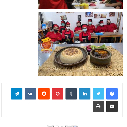
لینکدین
‫تامبلر
‫پین‌ترست
‫رددیت
‫VKontakte
تلگرام
اشتراک گذاری از طریق ایمیل
چاپ