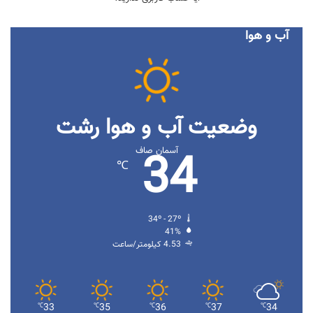
آب و هوا
وضعیت آب و هوا رشت
34
آسمان صاف
℃
34º - 27º
41%
4.53 کیلومتر/ساعت
33
35
36
37
34
℃
℃
℃
℃
℃