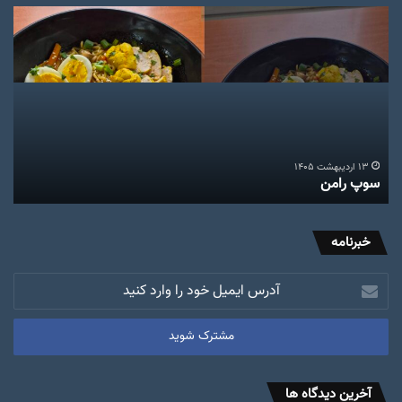
سوپ
ثبت
رامن
نام
رشت
آشپ
پسر
۱۳ اردیبهشت ۱۴۰۵
سوپ رامن
ث
خبرنامه
آدرس
ایمیل
خود
را
وارد
کنید
آخرین دیدگاه ها