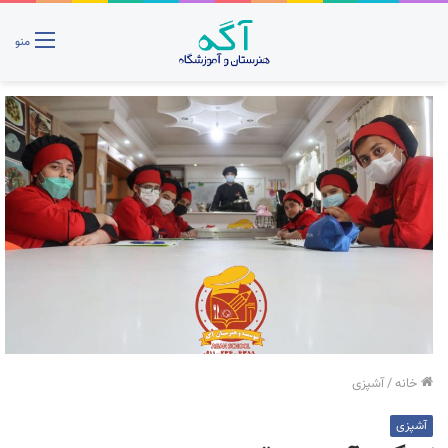
منو
خانه
/
آشپزی
آشپزی